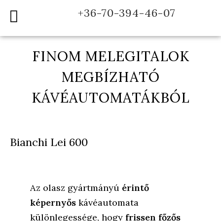
+36-70-394-46-07
FINOM MELEGITALOK
MEGBÍZHATÓ
KÁVÉAUTOMATÁKBÓL
Bianchi Lei 600
Az olasz gyártmányú
érintő
képernyős
kávéautomata
különlegessége, hogy
frissen főzős