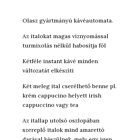
Olasz gyártmányú kávéautomata.
Az italokat magas víznyomással
turmixolás nélkül habosítja föl
Kétféle instant kávé minden
változatát elkészíti
Két meleg ital cserélhető benne pl.
krém cappucino helyett irish
cappuccino vagy tea
Az itallap utolsó oszlopában
szereplő italok mind amarettó
darával készülnek, mely egy igen