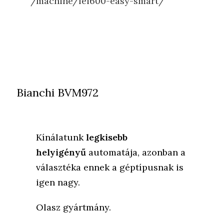
/machine/lei600-easy-smart/
Bianchi BVM972
Kínálatunk
legkisebb
helyigényű
automatája, azonban a
választéka ennek a géptípusnak is
igen nagy.
Olasz gyártmány.