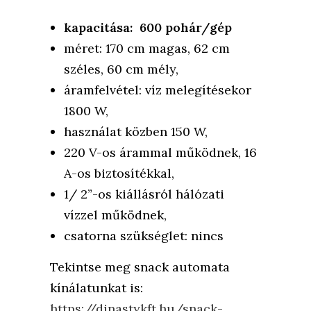
kapacitása: 600 pohár/gép
méret: 170 cm magas, 62 cm
széles, 60 cm mély,
áramfelvétel: víz melegítésekor
1800 W,
használat közben 150 W,
220 V-os árammal működnek, 16
A-os biztosítékkal,
1/ 2”-os kiállásról hálózati
vízzel működnek,
csatorna szükséglet: nincs
Tekintse meg snack automata
kínálatunkat is:
https://dinastykft.hu/snack-