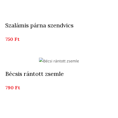
Szalámis párna szendvics
750 Ft
Bécsis rántott zsemle
79
0 Ft