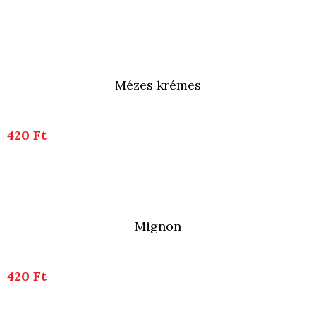
Mézes krémes
420 Ft
Mignon
420 Ft