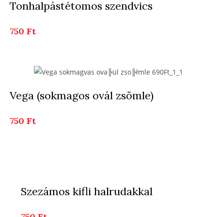
Tonhalpástétomos szendvics
750 Ft
Vega (sokmagos ovál zsömle)
750 Ft
Szezámos kifli halrudakkal
750 Ft