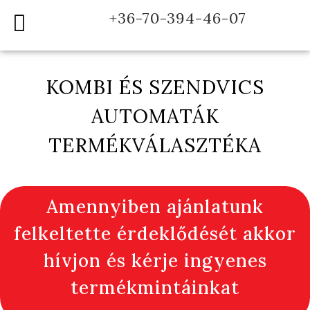
+36-70-394-46-07
KOMBI ÉS SZENDVICS
AUTOMATÁK
TERMÉKVÁLASZTÉKA
Amennyiben ajánlatunk
felkeltette érdeklődését akkor
hívjon és kérje ingyenes
termékmintáinkat