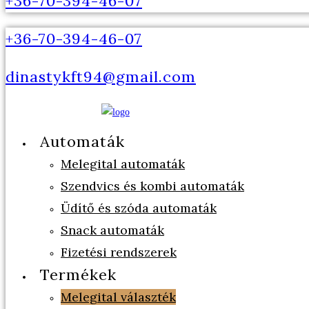
+36-70-394-46-07
+36-70-394-46-07
dinastykft94@gmail.com
Automaták
Melegital automaták
Szendvics és kombi automaták
Üdítő és szóda automaták
Snack automaták
Fizetési rendszerek
Termékek
Melegital választék