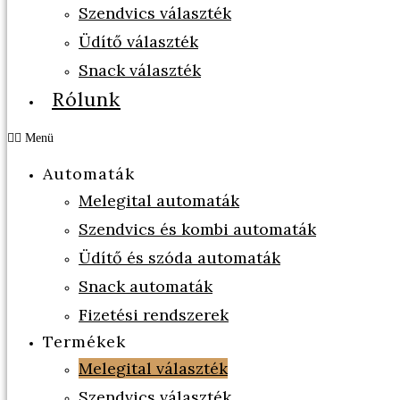
Szendvics választék
Üdítő választék
Snack választék
Rólunk
Menü
Automaták
Melegital automaták
Szendvics és kombi automaták
Üdítő és szóda automaták
Snack automaták
Fizetési rendszerek
Termékek
Melegital választék
Szendvics választék