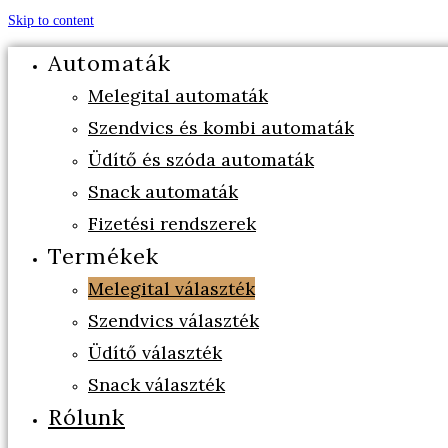
Skip to content
Automaták
Melegital automaták
Szendvics és kombi automaták
Üdítő és szóda automaták
Snack automaták
Fizetési rendszerek
Termékek
Melegital választék
Szendvics választék
Üdítő választék
Snack választék
Rólunk